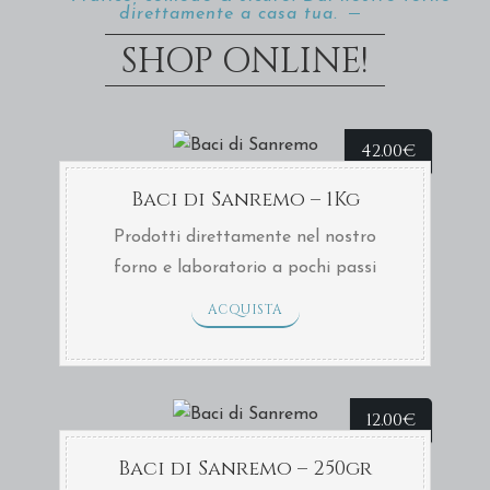
direttamente a casa tua.
SHOP ONLINE!
42.00
€
Baci di Sanremo – 1Kg
Prodotti direttamente nel nostro
forno e laboratorio a pochi passi
dalla nostra pasticceria in centro a
ACQUISTA
Sanremo oppure direttamente a casa
tua con consegna TNT in soli 2 giorni.
12.00
€
Baci di Sanremo – 250gr