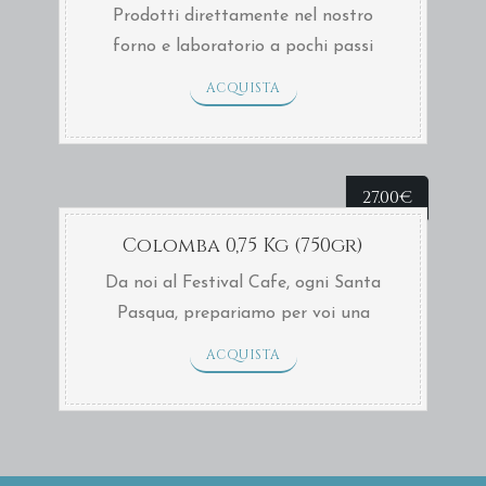
Prodotti direttamente nel nostro
forno e laboratorio a pochi passi
dalla nostra pasticceria in centro a
ACQUISTA
Sanremo oppure direttamente a casa
tua con consegna TNT in soli 2 giorni.
27.00
€
Colomba 0,75 Kg (750gr)
Da noi al Festival Cafe, ogni Santa
Pasqua, prepariamo per voi una
colomba artigianale fatta a regola
ACQUISTA
d’arte: ingredienti di primissima
qualità, rispetto dei tempi di
lievitazione, cottura attenta e
sopratutto i nostri 60 anni di