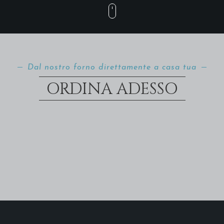
Dal nostro forno direttamente a casa tua
ORDINA ADESSO
I
Baci
Colomba
di
Panettone
Torte
Pasquale
Sanremo
Artigianale
Artigianali